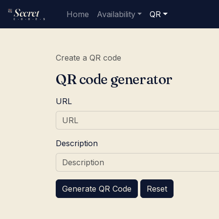
Secret
Home
Availability
QR
C · O · D · E · S
Create a QR code
QR code generator
URL
Description
Generate QR Code
Reset