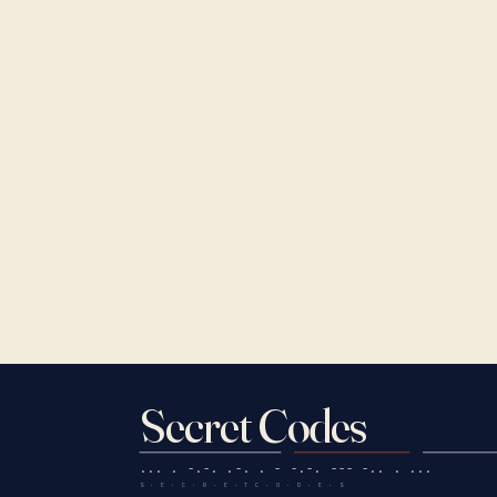
Secret Codes
... . -.-. .-. . - -.-. --- -.. . ...
S · E · C · R · E · T C · O · D · E · S