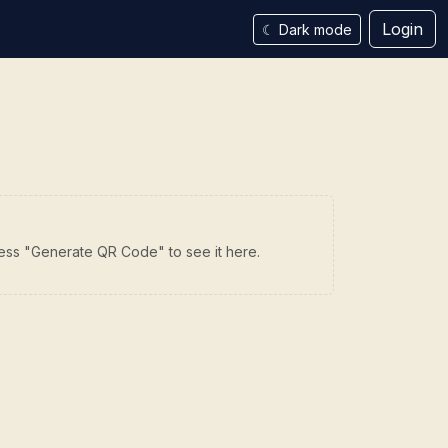
Login
☾
Dark mode
press "Generate QR Code" to see it here.